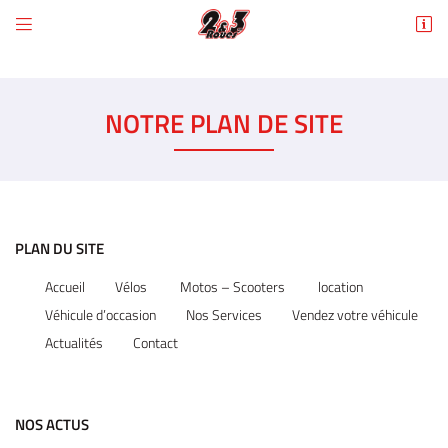


6 Rue des Tilleuls
78960 Voisins-le-Bretonneux
01 30 43 50 12
NOTRE PLAN DE SITE
PLAN DU SITE
Accueil
Vélos
Motos – Scooters
location
Adresse email de réception

Véhicule d’occasion
Nos Services
Vendez votre véhicule
Actualités
Contact
En cochant cette case, vous consentez à recevoir nos propositions commerciales à
l'adresse email indiqué ci-dessus. Vous pouvez vous désinscrire à tout moment en
utilisant
le formulaire de désinscription
.
INSCRIPTION
NOS ACTUS