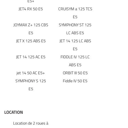
E5+
JET4 RX 50 E5
CRUISYM a 125 TCS
E5
JOYMAX Z+ 125 CBS
SYMPHONY ST 125
E5
LC ABS E5
JET X 125 ABS E5
JET 14 125 LC ABS
E5
JET 14 125 AC E5
FIDDLE IV 125 LC
ABS E5
jet 14 50 AC E5+
ORBIT III 50 E5
SYMPHONY S 125
Fiddle IV 50 E5
E5
LOCATION
Location de 2 roues à