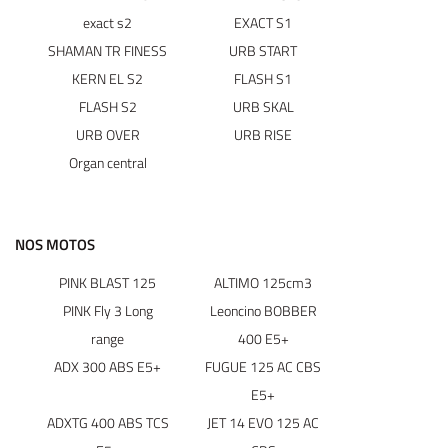
UNE QUESTIO
exact s2
EXACT S1
Vélos
SHAMAN TR FINESS
URB START
tos – Scooters
KERN EL S2
FLASH S1
01 30 43 50 1
FLASH S2
URB SKAL
location
URB OVER
URB RISE
icule d’occasion
Organ central
Nos Services
ez votre véhicule
NOS MOTOS
REJOIGNEZ-NOU
Actualités
PINK BLAST 125
ALTIMO 125cm3
PINK Fly 3 Long
Leoncino BOBBER
Contact
range
400 E5+
ADX 300 ABS E5+
FUGUE 125 AC CBS
E5+
ADXTG 400 ABS TCS
JET 14 EVO 125 AC