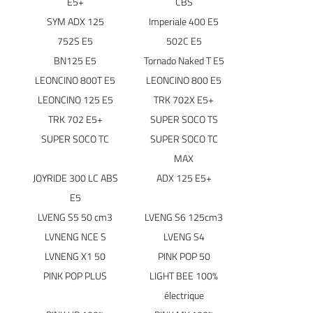
E5+
CBS
SYM ADX 125
Imperiale 400 E5
752S E5
502C E5
BN125 E5
Tornado Naked T E5
LEONCINO 800T E5
LEONCINO 800 E5
LEONCINO 125 E5
TRK 702X E5+
TRK 702 E5+
SUPER SOCO TS
SUPER SOCO TC
SUPER SOCO TC
MAX
JOYRIDE 300 LC ABS
ADX 125 E5+
E5
LVENG S5 50 cm3
LVENG S6 125cm3
LVNENG NCE S
LVENG S4
LVNENG X1 50
PINK POP 50
PINK POP PLUS
LIGHT BEE 100%
électrique