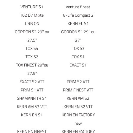
VENTURE S1
venture finest
T02 D7 Mixte
G-Life Compact 2
URB ON
KERN EL S1
GORDON S2 29'' ou
GORDON S1 29'' ou
27.5"
27"
TOX S4
TOX S3
TOX S2
TOX S1
TOX FINEST 29''ou
EXACT S1
27.5"
EXACT S2 VTT
PRIM S2 VTT
PRIM S1 VTT
PRIM FINEST VTT
SHAMANN TR S1
KERN AM S2
KERN AM S3 VTT
KERN EN S2 VTT
KERN EN S1
KERN EN FACTORY
new
Accueil
KERN EN FINEST
KERN EN FACTORY