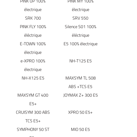
PINK UP 100%
PINK MY 100%
électrique
électrique
SRK 700
SRV 550
PINK FLY 100%
Silence S01 100%
éléctrique
éléctrique
E-TOWN 100%
E5 100% électrique
électrique
e-XPRO 100%
NH-T125 E5
électrique
NH-X125 E5
MAXSYM TL 508
ABS +TCS E5
MAXSYM GT 400
JOYMAX Z+ 300 E5
E5+
CRUISYM 300 ABS
XPRO 50 E5+
TCS E5+
SYMPHONY 50 ST
MIO 50 E5