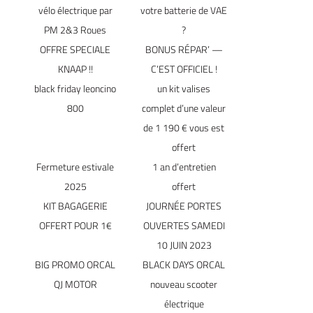
vélo électrique par
votre batterie de VAE
PM 2&3 Roues
?
OFFRE SPECIALE
BONUS RÉPAR’ —
KNAAP !!
C’EST OFFICIEL !
black friday leoncino
un kit valises
800
complet d’une valeur
de 1 190 € vous est
offert
Fermeture estivale
1 an d’entretien
2025
offert
KIT BAGAGERIE
JOURNÉE PORTES
OFFERT POUR 1€
OUVERTES SAMEDI
10 JUIN 2023
BIG PROMO ORCAL
BLACK DAYS ORCAL
QJ MOTOR
nouveau scooter
électrique