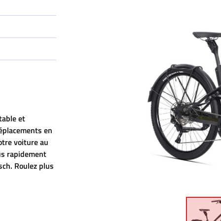
le formulaire
table et
 déplacements en
otre voiture au
lus rapidement
sch. Roulez plus