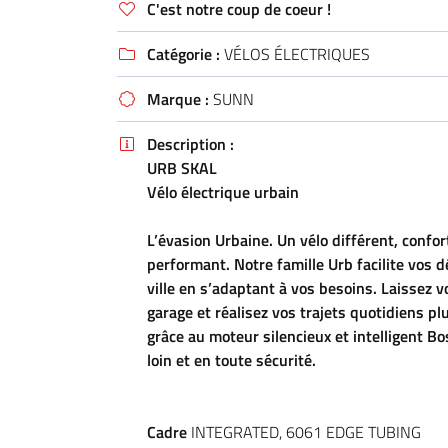
C'est notre coup de coeur !
email indiqué ci-dessus. Vous pouvez vous désinscrire à tout moment en utilisant

de désinscription
.
Catégorie :
VÉLOS ÉLECTRIQUES

INSCRIPTION
Marque :
SUNN

Description :

URB SKAL
Vélo électrique urbain
L’évasion Urbaine
. Un vélo différent, confor
performant. Notre famille Urb facilite vos
ville en s’adaptant à vos besoins. Laissez v
garage et réalisez vos trajets quotidiens p
grâce au moteur silencieux et intelligent Bo
loin et en toute sécurité.
Cadre
INTEGRATED, 6061 EDGE TUBING