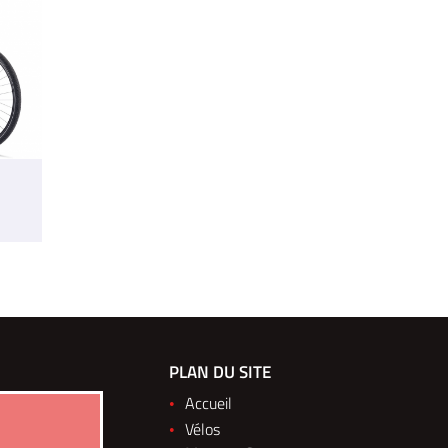
M 2&3 ROUES ELEC
PLAN DU SITE
148 Boulevard du Montparnasse
Accueil
75014 Paris
Vélos