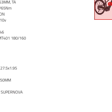
63MM, TA
/65Nm
ION
10v
46
MT401 180/160
27.5x1.95
350MM
E SUPERNOVA