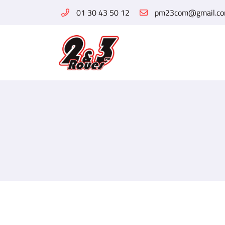
01 30 43 50 12
6 Rue des Tilleuls
78960 Voisins-le-Bretonneux
01 30 43 50 12
Adresse email de réception

En cochant cette case, vous consentez à recevoir nos propositions commerciales 