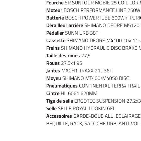
Fourche
SR SUNTOUR MOBIE 25 COIL LOR 
Moteur
BOSCH PERFORMANCE LINE 250W
Batterie
BOSCH POWERTUBE 500Wh, PUR
Dérailleur arrière
SHIMANO DEORE M5120 
Pédalier
SUNN URB 38T
Cassette
SHIMANO DEORE M4100 10v 11-
Freins
SHIMANO HYDRAULIC DISC BRAKE 
Taille des roues
27,5''
Roues
27.5x1.95
Jantes
MACH1 TRAXX 21c 36T
Moyeu
SHIMANO MT400/M4050 DISC
Pneumatiques
CONTINENTAL TERRA TRAIL 
Cintre
HL 6061 620MM
Tige de selle
ERGOTEC SUSPENSION 27.2x
Selle
SELLE ROYAL LOOKIN GEL
Accessoires
GARDE-BOUE ALU, ECLAIRAG
BEQUILLE, RACK, SACOCHE URB, ANTI-VOL