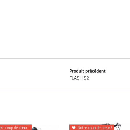
Produit précédent
FLASH S2
re coup de cœur !
Notre coup de cœur !
