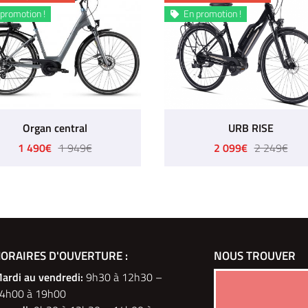
promotion !
En promotion !

Organ central
URB RISE
1 490€
1 949€
2 099€
2 249€
OUES ELEC
ORAIRES D'OUVERTURE :
PM 2 ET 3 ROUES
NOUS TROUVER
P
ulevard du Montparnasse
ardi au vendredi
:
9h30 à 12h30 –
6 Rue des Tilleuls
Paris
4h00 à 19h00
78960 Voisins-le-Bretonneux