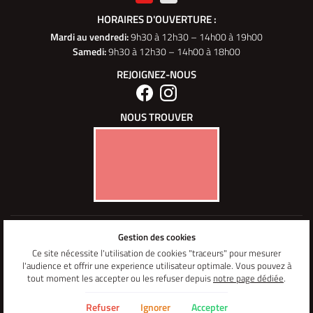
HORAIRES D'OUVERTURE :
Mardi au vendredi
:
9h30 à 12h30 – 14h00 à 19h00
Samedi:
9h30 à 12h30 – 14h00 à 18h00
REJOIGNEZ-NOUS
NOUS TROUVER
Mentions Légales
Gestion des cookies
Conditions générales d'utilisation
Politique de confidentialité
Ce site nécessite l'utilisation de cookies "traceurs" pour mesurer
Gestion des cookies
l'audience et offrir une experience utilisateur optimale. Vous pouvez à
Sitemap
tout moment les accepter ou les refuser depuis
notre page dédiée
.
PM 2 et 3 Roues Elec Paris 14
Refuser
Ignorer
Accepter