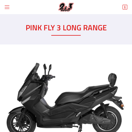


6 Rue des Tilleuls
78960 Voisins-le-Bretonneux
PINK FLY 3 LONG RANGE
01 30 43 50 12
Adresse email de réception

En cochant cette case, vous consentez à recevoir nos propositions commerciales à
l'adresse email indiqué ci-dessus. Vous pouvez vous désinscrire à tout moment en
utilisant
le formulaire de désinscription
.
INSCRIPTION