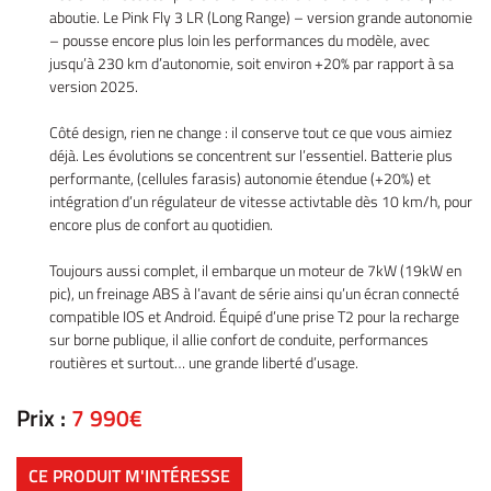
aboutie. Le Pink Fly 3 LR (Long Range) – version grande autonomie
– pousse encore plus loin les performances du modèle, avec
jusqu’à 230 km d’autonomie, soit environ +20% par rapport à sa
version 2025.
Accueil
UNE QUESTIO
Côté design, rien ne change : il conserve tout ce que vous aimiez
Vélos
déjà. Les évolutions se concentrent sur l’essentiel. Batterie plus
performante, (cellules farasis) autonomie étendue (+20%) et
tos – Scooters
intégration d’un régulateur de vitesse activtable dès 10 km/h, pour
01 30 43 50 1
encore plus de confort au quotidien.
location
Toujours aussi complet, il embarque un moteur de 7kW (19kW en
icule d’occasion
pic), un freinage ABS à l’avant de série ainsi qu’un écran connecté
compatible IOS et Android. Équipé d’une prise T2 pour la recharge
Nos Services
sur borne publique, il allie confort de conduite, performances
routières et surtout… une grande liberté d’usage.
ez votre véhicule
REJOIGNEZ-NOU
Actualités
Prix :
7 990€
Contact
CE PRODUIT M'INTÉRESSE