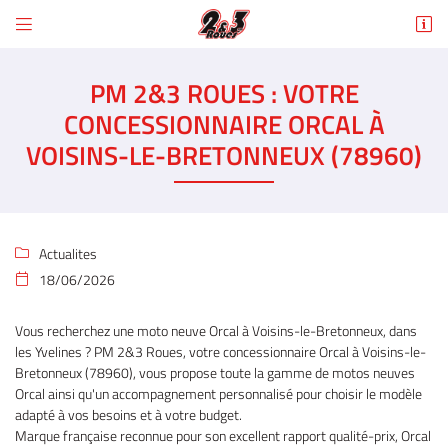


6 Rue des Tilleuls
78960 Voisins-le-Bretonneux
PM 2&3 ROUES : VOTRE
01 30 43 50 12
CONCESSIONNAIRE ORCAL À
VOISINS-LE-BRETONNEUX (78960)
Actualites

18/06/2026

Adresse email de réception

Vous recherchez une moto neuve Orcal à Voisins-le-Bretonneux, dans
En cochant cette case, vous consentez à recevoir nos propositions commerciales à
les Yvelines ? PM 2&3 Roues, votre concessionnaire Orcal à Voisins-le-
l'adresse email indiqué ci-dessus. Vous pouvez vous désinscrire à tout moment en
Bretonneux (78960), vous propose toute la gamme de motos neuves
utilisant
le formulaire de désinscription
.
Orcal ainsi qu'un accompagnement personnalisé pour choisir le modèle
adapté à vos besoins et à votre budget.
INSCRIPTION
Marque française reconnue pour son excellent rapport qualité-prix, Orcal