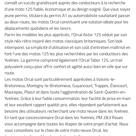
connaît un succès grandissant auprès des conducteurs à la recherche
d'une moto 125 fiable, économique et au design soigné. Que vous soyez
jeune permis, titulaire du permis A1 ou automobiliste souhaitant passer
au deux-roues, les motos Orcal constituent une solution idéale pour les
déplacements quotidiens et les loisirs.
Parmi les modèles les plus appréciés, l'Orcal Astor 125 séduit par son
style néo-rétro inspiré des motos classiques britanniques. Son look
intemporel, sa simplicité d'utilisation et son coût d'entretien maîtrisé en
font l'une des motos 125 les plus recherchées par les conducteurs des
Yvelines. La gamme comprend également l'Orcal Tabor 125, un trail
polyvalent conçu pour offrir confort et agilité aussi bien en ville que sur
route.
Les motos Orcal sont particulièrement appréciées à Voisins-le-
Bretonneux, Montigny-le-Bretonneux, Guyancourt, Trappes, Élancourt,
Maurepas, Plaisir et dans toute l'agglomération de Saint-Quentin-en-
Yvelines. Grâce à leur faible consommation, leur facilité de prise en main
et leur excellent rapport qualité-prix, elles répondent parfaitement aux
besoins des utilisateurs recherchant une moto neuve dans les Yvelines.
En tant que concessionnaire Orcal dans les Yvelines, PM 2&3 Roues
vous accompagne dans toutes les étapes de votre projet d'achat. Nous
vous conseillons sur le choix de votre moto neuve Orcal, les