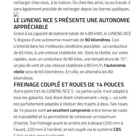
recharger chez vous, à la maison. Ou chez des amis, ou au travail. Il
Nos Services
sera également possible de recharger depuis les bornes publiques.
ez votre véhicule
LE LVNENG NCE S PRÉSENTE UNE AUTONOMIE
REJOIGNEZ-NOU
APPRÉCIABLE
Actualités
Grâce à sa capacité de batterie totale de 4.89 kWh, le LVNENG NCE
Contact
S dispose d’une autonomie maximale de
90 kilomètres
. Ceci
s’entend dans les meilleures conditions possibles : un conducteur
de 65 kilos, à une vitesse stabilisée, etc. Dans la réalité, sur voies
rapides, avec un conducteur de 80 kilos, une température de 15°,
un peu de vent et une vitesse stabilisée à 80 km/h,
l’autonomie
réelle
sera de 65 kilomètres. En ville, on atteindra les 80
kilomètres.
FREINAGE COUPLÉ ET ROUES DE 14 POUCES
Autre point fort du LVNENG NCE S : sa partie cycle. Il est adapté à
tous les gabarits, tout étant étant relativement « long » : sa selle
est parfaitement adaptée à réaliser des trajets à deux. Ses roues
de 14 pouces sont
un excellent compromis
entre tenue de route
et maniabilité et lui permettent de conserver un maximum
d’inertie. Son freinage avant et arrière est à disque (250 mm à
l’avant, 220 mm à l’arrière), et est couplé via le système
CBS
.
C’est un plus pour la sécurité.