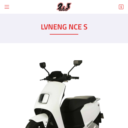


6 Rue des Tilleuls
78960 Voisins-le-Bretonneux
LVNENG NCE S
01 30 43 50 12
Adresse email de réception

En cochant cette case, vous consentez à recevoir nos propositions commerciales à
l'adresse email indiqué ci-dessus. Vous pouvez vous désinscrire à tout moment en
utilisant
le formulaire de désinscription
.
INSCRIPTION