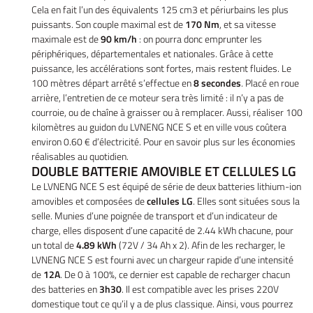
Cela en fait l’un des équivalents 125 cm3 et périurbains les plus
puissants. Son couple maximal est de
170 Nm
, et sa vitesse
maximale est de
90 km/h
: on pourra donc emprunter les
périphériques, départementales et nationales. Grâce à cette
puissance, les accélérations sont fortes, mais restent fluides. Le
100 mètres départ arrêté s’effectue en
8 secondes
. Placé en roue
arrière, l’entretien de ce moteur sera très limité : il n’y a pas de
courroie, ou de chaîne à graisser ou à remplacer. Aussi, réaliser 100
kilomètres au guidon du LVNENG NCE S et en ville vous coûtera
environ 0.60 € d’électricité. Pour en savoir plus sur les économies
réalisables au quotidien.
DOUBLE BATTERIE AMOVIBLE ET CELLULES LG
Accueil
Le LVNENG NCE S est équipé de série de deux batteries lithium-ion
UNE QUESTIO
amovibles et composées de
cellules LG
. Elles sont situées sous la
Vélos
selle. Munies d’une poignée de transport et d’un indicateur de
charge, elles disposent d’une capacité de 2.44 kWh chacune, pour
tos – Scooters
un total de
4.89 kWh
(72V / 34 Ah x 2). Afin de les recharger, le
01 30 43 50 1
LVNENG NCE S est fourni avec un chargeur rapide d’une intensité
location
de
12A
. De 0 à 100%, ce dernier est capable de recharger chacun
des batteries en
3h30
. Il est compatible avec les prises 220V
icule d’occasion
domestique tout ce qu’il y a de plus classique. Ainsi, vous pourrez