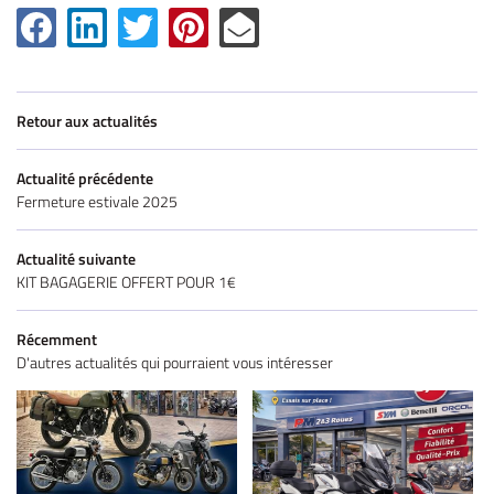
Accueil
UNE QUESTIO
Retour aux actualités
Vélos
tos – Scooters
Actualité précédente
Fermeture estivale 2025
01 30 43 50 1
location
Actualité suivante
icule d’occasion
KIT BAGAGERIE OFFERT POUR 1€
Nos Services
Récemment
ez votre véhicule
D'autres actualités qui pourraient vous intéresser
REJOIGNEZ-NOU
Actualités
Contact