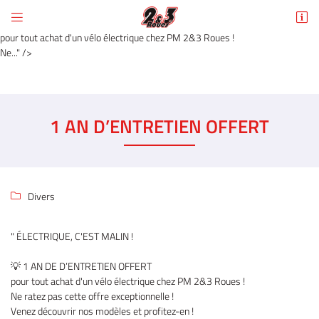


💡 1 AN DE D’ENTRETIEN OFFERT
6 Rue des Tilleuls
pour tout achat d'un vélo électrique chez PM 2&3 Roues !
78960 Voisins-le-Bretonneux
Ne..." />
01 30 43 50 12
1 AN D’ENTRETIEN OFFERT
Divers

Adresse email de réception

" ÉLECTRIQUE, C'EST MALIN !
En cochant cette case, vous consentez à recevoir nos propositions commerciales à
l'adresse email indiqué ci-dessus. Vous pouvez vous désinscrire à tout moment en
💡 1 AN DE D’ENTRETIEN OFFERT
utilisant
le formulaire de désinscription
.
pour tout achat d'un vélo électrique chez PM 2&3 Roues !
INSCRIPTION
Ne ratez pas cette offre exceptionnelle !
Venez découvrir nos modèles et profitez-en !