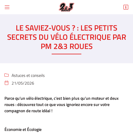


6 Rue des Tilleuls
78960 Voisins-le-Bretonneux
LE SAVIEZ-VOUS ? : LES PETITS
01 30 43 50 12
SECRETS DU VÉLO ÉLECTRIQUE PAR
PM 2&3 ROUES
Astuces et conseils

21/05/2026

Adresse email de réception

Parce qu’un vélo électrique, c’est bien plus qu’un moteur et deux
En cochant cette case, vous consentez à recevoir nos propositions commerciales à
roues : découvrez tout ce que vous ignoriez encore sur votre
l'adresse email indiqué ci-dessus. Vous pouvez vous désinscrire à tout moment en
compagnon de route idéal !
utilisant
le formulaire de désinscription
.
INSCRIPTION
Économie et Écologie