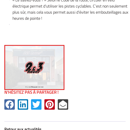
électrique permet d'utiliser les pistes cyclables. C’est non seulement
Accueil
plus sûr, mais cela vous permet aussi d'éviter les embouteillages aux
UNE QUESTIO
heures de pointe !
Vélos
tos – Scooters
01 30 43 50 1
location
icule d’occasion
Nos Services
ez votre véhicule
REJOIGNEZ-NOU
Actualités
N'HÉSITEZ PAS À PARTAGER !
Contact
Retour aux actualités