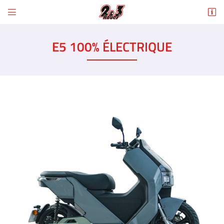


6 Rue des Tilleuls
78960 Voisins-le-Bretonneux
E5 100% ÉLECTRIQUE
01 30 43 50 12
Adresse email de réception

En cochant cette case, vous consentez à recevoir nos propositions commerciales à
l'adresse email indiqué ci-dessus. Vous pouvez vous désinscrire à tout moment en
utilisant
le formulaire de désinscription
.
INSCRIPTION