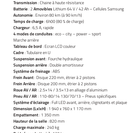
Accueil
Transmission
: Chaine à haute résistance
Batterie
: 2
Amovibles
Lithium 64 V / 42 Ah – Cellules Samsung
UNE QUESTIO
Vélos
Autonomie
: Environ 80 km (à 90 km/h)
Temps de charge
: 6h00 (80 % de charge)
tos – Scooters
Chargeur
: 6,5 A, rapide
01 30 43 50 1
4 modes de conduites
: eco – city – power – sport
location
Marche arrière
Tableau de bord
: Ecran LCD couleur
icule d’occasion
Cadre
: Tubulaire en U
Suspension avant
: Fourche hydraulique
Nos Services
Suspension arrière
: Double amortisseur
Système de freinage
: ABS
ez votre véhicule
Frein Avant
: Disque 220 mm, étrier à 2 pistons
REJOIGNEZ-NOU
Frein Arrière
: Disque 200 mm, étrier à 2 pistons
Actualités
Roue AV / AR
: 2.5×14 / 3.5×13 en alliage d’aluminium
Pneu AV / AR
: 110-80/14 130/70/13 – Pneus spécifiques
Contact
Système d’éclairage
: Full LED avant, arrière, clignotants et plaque
Dimension (LxlxH)
: 1 940 x 760 x 1 170 mm
Empattement
: 1 350 mm
Hauteur de la selle
: 820 mm
Charge maximale
: 240 kg