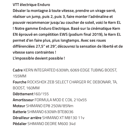
VTT électrique Enduro
Dévaler la montagne à toute vitesse, prendre un virage serré,
réaliser un jump, puis 2, puis 3, faire monter l’adrénaline et
pouvoir recommencer jusqu’au coucher de soleil, voici le Kern EL
! Notre gamme Enduro Electrique. Basé sur la cinématique Kern
EN éprouvé en compétition EWS (podium final 2019), le Kern EL
permet d’en faire plus, plus longtemps. Avec ses roues
différenciées 27,5’’ et 29’’, découvrez la sensation de liberté et de
vitesse sans contraintes !
L’impossible devient possible !
Cadre
KERN INTEGRATED 630Wh, 6069 EDGE TUBING BOOST,
155MM
Fourche
ROCKSHOX ZEB SELECT CHARGER RC DEBONAIR, TA,
BOOST, 160MM
Débttement
160/155
Amortisseur
FORMULA MOD E COIL 210x55
Moteur
SHIMANO EP8 250W/85Nm
Batterie
SHIMANO 630Wh BTE8036
Dérailleur arrière
SHIMANO XT M8130 11v
Pédalier
SHIMANO DEORE M600 34d