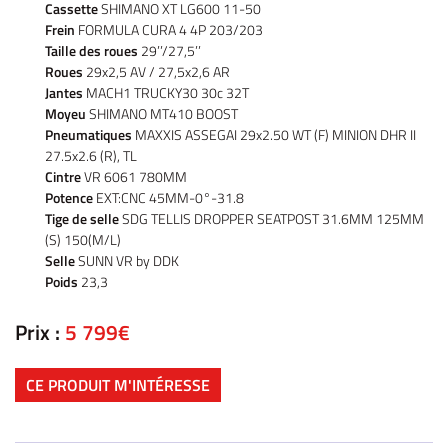
Accueil
Cassette
SHIMANO XT LG600 11-50
UNE QUESTIO
Frein
FORMULA CURA 4 4P 203/203
Vélos
Taille des roues
29’’/27,5’’
Roues
29x2,5 AV / 27,5x2,6 AR
tos – Scooters
Jantes
MACH1 TRUCKY30 30c 32T
01 30 43 50 1
Moyeu
SHIMANO MT410 BOOST
location
Pneumatiques
MAXXIS ASSEGAI 29x2.50 WT (F) MINION DHR II
27.5x2.6 (R), TL
icule d’occasion
Cintre
VR 6061 780MM
Potence
EXT:CNC 45MM-0°-31.8
Nos Services
Tige de selle
SDG TELLIS DROPPER SEATPOST 31.6MM 125MM
(S) 150(M/L)
ez votre véhicule
Selle
SUNN VR by DDK
REJOIGNEZ-NOU
Poids
23,3
Actualités
Contact
Prix :
5 799€
CE PRODUIT M'INTÉRESSE