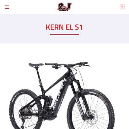


6 Rue des Tilleuls
78960 Voisins-le-Bretonneux
KERN EL S1
01 30 43 50 12
Adresse email de réception

En cochant cette case, vous consentez à recevoir nos propositions commerciales à
l'adresse email indiqué ci-dessus. Vous pouvez vous désinscrire à tout moment en
utilisant
le formulaire de désinscription
.
INSCRIPTION