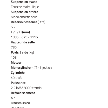
Suspension avant
UNE QUESTIO
Vélos
Fourche hydraulique
Suspension arrière
tos – Scooters
Mono amortisseur
01 30 43 50 1
Réservoir essence
(litre)
location
6,2
L / l / H (mm)
icule d’occasion
1880 x 675 x 1115
Hauteur de selle
Nos Services
780
Poids à vide
(kg)
ez votre véhicule
108
REJOIGNEZ-NOU
Moteur
Actualités
Monocylindre
- 4T - Injection
Cylindrée
Contact
49 cm3
Puissance
2.2 kW à 8000 tr/min
Refroidissement
Air
Transmission
Variateur