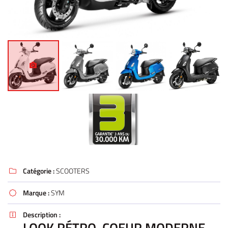
Catégorie :
SCOOTERS

Marque :
SYM

Description :

LOOK RÉTRO, COEUR MODERNE