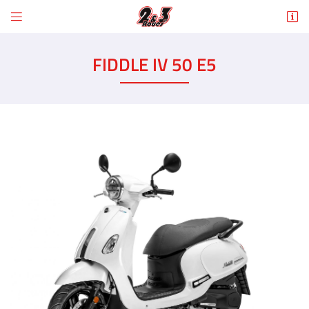


6 Rue des Tilleuls
78960 Voisins-le-Bretonneux
FIDDLE IV 50 E5
01 30 43 50 12
Adresse email de réception

En cochant cette case, vous consentez à recevoir nos propositions commerciales à
l'adresse email indiqué ci-dessus. Vous pouvez vous désinscrire à tout moment en
utilisant
le formulaire de désinscription
.
INSCRIPTION