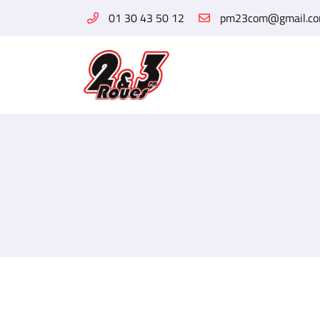
01 30 43 50 12
6 Rue des Tilleuls
78960 Voisins-le-Bretonneux
01 30 43 50 12
Adresse email de réception

En cochant cette case, vous consentez à recevoir nos propositions commerciales 