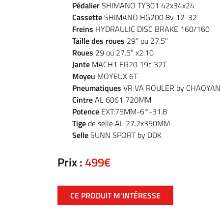
Pédalier
SHIMANO TY301 42x34x24
Cassette
SHIMANO HG200 8v 12-32
Freins
HYDRAULIC DISC BRAKE 160/160
Taille des roues
29’’ ou 27.5"
Roues
29 ou 27.5" x2.10
Jante
MACH1 ER20 19c 32T
Moyeu
MOYEUX 6T
Pneumatiques
VR VA ROULER by CHAOYAN
Cintre
AL 6061 720MM
Potence
EXT:75MM-6°-31.8
Tige
de selle AL 27.2x350MM
Selle
SUNN SPORT by DDK
Prix :
499€
CE PRODUIT M'INTÉRESSE