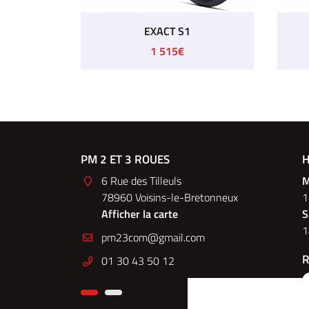
EXACT S1
1 515€
EC
PM 2 ET 3 ROUES
PM 2&3 R
H
du Montparnasse
6 Rue des Tilleuls
148 Bo
M
78960 Voisins-le-Bretonneux
75014 
1
e
Afficher la carte
Affiche
S
1
Nous c
R
01 30 43 50 12
01 30 