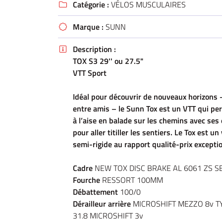
Catégorie :
VÉLOS MUSCULAIRES
email indiqué ci-dessus. Vous pouvez vous désinscrire à tout moment en utilisant

de désinscription
.
Marque :
SUNN

INSCRIPTION
Description :

TOX S3 29'' ou 27.5"
VTT Sport
Idéal pour découvrir de nouveaux horizons –
entre amis – le Sunn Tox est un VTT qui pe
à l’aise en balade sur les chemins avec ses
pour aller titiller les sentiers. Le Tox est un
semi-rigide au rapport qualité-prix excepti
Cadre
NEW TOX DISC BRAKE AL 6061 ZS S
Fourche
RESSORT 100MM
Débattement
100/0
Dérailleur arrière
MICROSHIFT MEZZO 8v TY
31.8 MICROSHIFT 3v