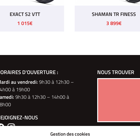
EXACT S2 VTT
SHAMAN TR FINESS
1 015€
3 899€
OUES ELEC
ORAIRES D'OUVERTURE :
PM 2 ET 3 ROUES
NOUS TROUVER
P
ulevard du Montparnasse
ardi au vendredi
:
9h30 à 12h30 –
6 Rue des Tilleuls
Paris
4h00 à 19h00
78960 Voisins-le-Bretonneux
r la carte
amedi:
9h30 à 12h30 – 14h00 à
Afficher la carte
8h00
ontacter
EJOIGNEZ-NOUS
43 50 12
01 30 43 50 12
Gestion des cookies