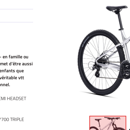
le formulaire
 en famille ou
rmet d’être aussi
 enfants que
 véritable vtt
onnel.
EMI HEADSET
700 TRIPLE