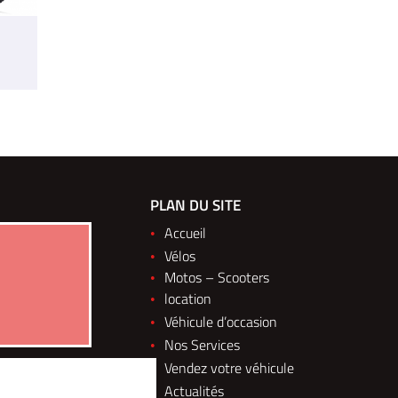
M 2&3 ROUES ELEC
PLAN DU SITE
148 Boulevard du Montparnasse
Accueil
75014 Paris
Vélos
Afficher la carte
Motos – Scooters
location
Nous contacter
Véhicule d’occasion
01 30 43 50 12
Nos Services
Vendez votre véhicule
Actualités