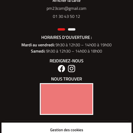
Afficher la carte
01 30 43 50 12
HORAIRES D'OUVERTURE :
Mardi au vendredi
:
9h30 à 12h30 – 14h00 à 19h00
Samedi:
9h30 à 12h30 – 14h00 à 18h00
REJOIGNEZ-NOUS
NOUS TROUVER
Mentions Légales
Gestion des cookies
Conditions générales d'utilisation