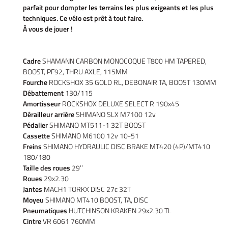
parfait pour dompter les terrains les plus exigeants et les plus
techniques. Ce vélo est prêt à tout faire.
À vous de jouer !
Cadre
SHAMANN CARBON MONOCOQUE T800 HM TAPERED,
BOOST, PF92, THRU AXLE, 115MM
Fourche
ROCKSHOX 35 GOLD RL, DEBONAIR TA, BOOST 130MM
Débattement
130/115
Amortisseur
ROCKSHOX DELUXE SELECT R 190x45
Dérailleur arrière
SHIMANO SLX M7100 12v
Pédalier
SHIMANO MT511-1 32T BOOST
Cassette
SHIMANO M6100 12v 10-51
Freins
SHIMANO HYDRAULIC DISC BRAKE MT420 (4P)/MT410
180/180
Taille des roues
29’’
Roues
29x2.30
Accueil
Jantes
MACH1 TORKX DISC 27c 32T
UNE QUESTIO
Moyeu
SHIMANO MT410 BOOST, TA, DISC
Vélos
Pneumatiques
HUTCHINSON KRAKEN 29x2.30 TL
Cintre
VR 6061 760MM