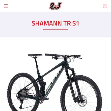


6 Rue des Tilleuls
78960 Voisins-le-Bretonneux
SHAMANN TR S1
01 30 43 50 12
Adresse email de réception

En cochant cette case, vous consentez à recevoir nos propositions commerciales à
l'adresse email indiqué ci-dessus. Vous pouvez vous désinscrire à tout moment en
utilisant
le formulaire de désinscription
.
INSCRIPTION