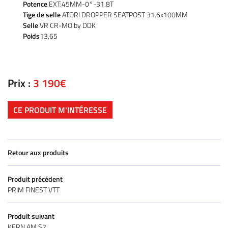
tos – Scooters
Potence
EXT:45MM-0°-31.8T
01 30 43 50 1
Tige de selle
ATORI DROPPER SEATPOST 31.6x100MM
location
Selle
VR CR-MO by DDK
Poids
13,65
icule d’occasion
Nos Services
Prix :
3 190€
ez votre véhicule
REJOIGNEZ-NOU
Actualités
CE PRODUIT M'INTÉRESSE
Contact
Retour aux produits
Produit précédent
PRIM FINEST VTT
Produit suivant
KERN AM S2