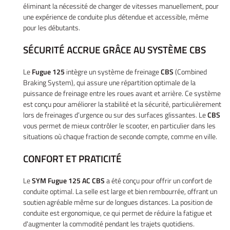
éliminant la nécessité de changer de vitesses manuellement, pour
une expérience de conduite plus détendue et accessible, même
pour les débutants.
SÉCURITÉ ACCRUE GRÂCE AU SYSTÈME CBS
Le
Fugue 125
intègre un système de freinage
CBS
(Combined
Braking System), qui assure une répartition optimale de la
Accueil
puissance de freinage entre les roues avant et arrière. Ce système
est conçu pour améliorer la stabilité et la sécurité, particulièrement
UNE QUESTIO
Vélos
lors de freinages d’urgence ou sur des surfaces glissantes. Le
CBS
vous permet de mieux contrôler le scooter, en particulier dans les
tos – Scooters
situations où chaque fraction de seconde compte, comme en ville.
01 30 43 50 1
location
CONFORT ET PRATICITÉ
icule d’occasion
Le
SYM Fugue 125 AC CBS
a été conçu pour offrir un confort de
conduite optimal. La selle est large et bien rembourrée, offrant un
Nos Services
soutien agréable même sur de longues distances. La position de
conduite est ergonomique, ce qui permet de réduire la fatigue et
ez votre véhicule
REJOIGNEZ-NOU
d'augmenter la commodité pendant les trajets quotidiens.