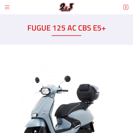


6 Rue des Tilleuls
78960 Voisins-le-Bretonneux
FUGUE 125 AC CBS E5+
01 30 43 50 12
Adresse email de réception

En cochant cette case, vous consentez à recevoir nos propositions commerciales à
l'adresse email indiqué ci-dessus. Vous pouvez vous désinscrire à tout moment en
utilisant
le formulaire de désinscription
.
INSCRIPTION