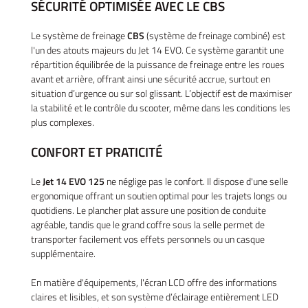
SÉCURITÉ OPTIMISÉE AVEC LE CBS
tos – Scooters
01 30 43 50 1
location
Le système de freinage
CBS
(système de freinage combiné) est
l'un des atouts majeurs du Jet 14 EVO. Ce système garantit une
icule d’occasion
répartition équilibrée de la puissance de freinage entre les roues
avant et arrière, offrant ainsi une sécurité accrue, surtout en
Nos Services
situation d’urgence ou sur sol glissant. L’objectif est de maximiser
la stabilité et le contrôle du scooter, même dans les conditions les
ez votre véhicule
plus complexes.
REJOIGNEZ-NOU
Actualités
CONFORT ET PRATICITÉ
Contact
Le
Jet 14 EVO 125
ne néglige pas le confort. Il dispose d'une selle
ergonomique offrant un soutien optimal pour les trajets longs ou
quotidiens. Le plancher plat assure une position de conduite
agréable, tandis que le grand coffre sous la selle permet de
transporter facilement vos effets personnels ou un casque
supplémentaire.
En matière d'équipements, l'écran LCD offre des informations
claires et lisibles, et son système d’éclairage entièrement LED