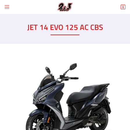


6 Rue des Tilleuls
78960 Voisins-le-Bretonneux
JET 14 EVO 125 AC CBS
01 30 43 50 12
Adresse email de réception

En cochant cette case, vous consentez à recevoir nos propositions commerciales à
l'adresse email indiqué ci-dessus. Vous pouvez vous désinscrire à tout moment en
utilisant
le formulaire de désinscription
.
INSCRIPTION