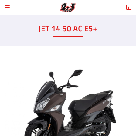


6 Rue des Tilleuls
78960 Voisins-le-Bretonneux
JET 14 50 AC E5+
01 30 43 50 12
Adresse email de réception

En cochant cette case, vous consentez à recevoir nos propositions commerciales à
l'adresse email indiqué ci-dessus. Vous pouvez vous désinscrire à tout moment en
utilisant
le formulaire de désinscription
.
INSCRIPTION