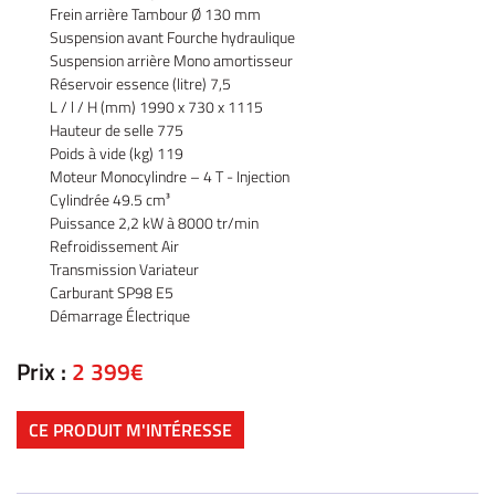
icule d’occasion
Frein arrière Tambour Ø 130 mm
Suspension avant Fourche hydraulique
Nos Services
Suspension arrière Mono amortisseur
Réservoir essence (litre) 7,5
ez votre véhicule
L / l / H (mm) 1990 x 730 x 1115
REJOIGNEZ-NOU
Hauteur de selle 775
Actualités
Poids à vide (kg) 119
Moteur Monocylindre – 4 T - Injection
Contact
Cylindrée 49.5 cm³
Puissance 2,2 kW à 8000 tr/min
Refroidissement Air
Transmission Variateur
Carburant SP98 E5
Démarrage Électrique
Prix :
2 399€
CE PRODUIT M'INTÉRESSE