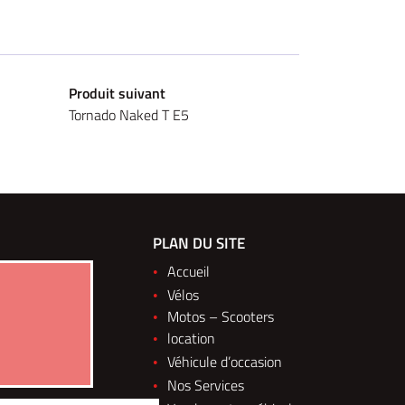
Produit suivant
Tornado Naked T E5
M 2&3 ROUES ELEC
PLAN DU SITE
148 Boulevard du Montparnasse
Accueil
75014 Paris
Vélos
Afficher la carte
Motos – Scooters
location
Nous contacter
Véhicule d’occasion
01 30 43 50 12
Nos Services