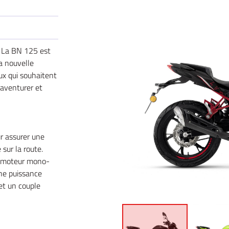
le formulaire
La BN 125 est
a nouvelle
eux qui souhaitent
'aventurer et
ur assurer une
 sur la route.
 moteur mono-
 une puissance
et un couple