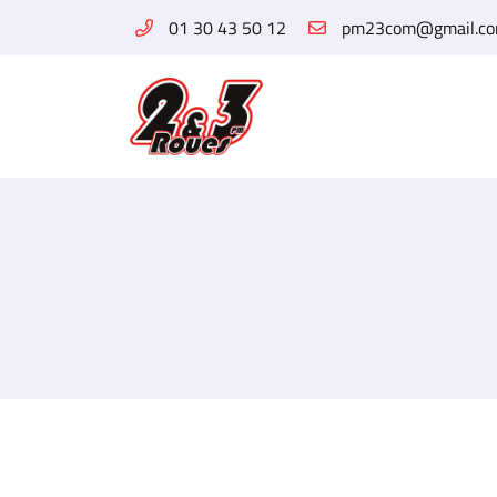
01 30 43 50 12
6 Rue des Tilleuls
78960 Voisins-le-Bretonneux
01 30 43 50 12
Adresse email de réception

En cochant cette case, vous consentez à recevoir nos propositions commerciales 