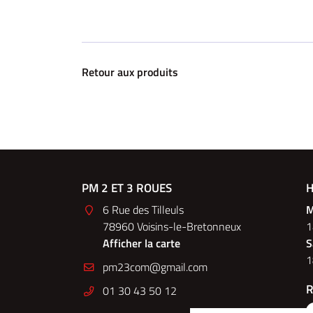
Retour aux produits
EC
PM 2 ET 3 ROUES
PM 2&3 R
H
du Montparnasse
6 Rue des Tilleuls
148 Bo
M
78960 Voisins-le-Bretonneux
75014 
1
e
Afficher la carte
Affiche
S
1
Nous c
R
01 30 43 50 12
01 30 