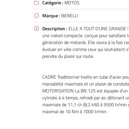
Catégorie :
MOTOS
email indiqué ci-dessus. Vous pouvez vous désinscrire à tout moment en utilisant

de désinscription
.
Marque :
BENELLI

INSCRIPTION
Description :
ELLE A TOUT D'UNE GRANDE ! 

une naked compacte, conçue pour satisfaire l
génération de motards. Elle ravira à la fois c
évoluer en ville comme ceux qui souhaitent s
prendre du plaisir sur route.
CADRE Traditionnel treillis en tube d'acier po
maniabilité maximale et un plaisir de conduite
MOTORISATION La BN 125 est équipée d'un
cylindre à 4 temps, refroidi par air, délivrant
maximale de 11,1 ch (8,2 kW) à 9500 tr/min 
maximal de 10 Nm à 7000 tr/min.