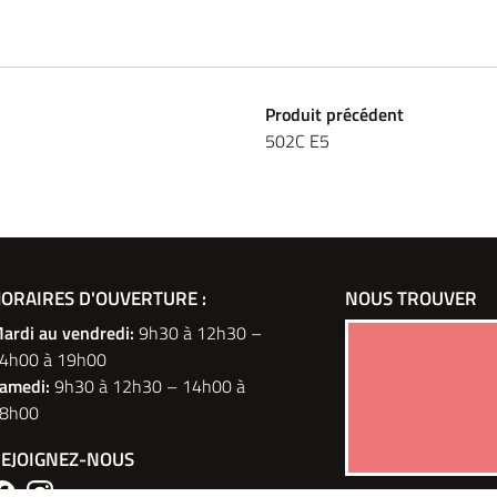
Produit précédent
502C E5
OUES ELEC
ORAIRES D'OUVERTURE :
PM 2 ET 3 ROUES
NOUS TROUVER
P
ulevard du Montparnasse
ardi au vendredi
:
9h30 à 12h30 –
6 Rue des Tilleuls
Paris
4h00 à 19h00
78960 Voisins-le-Bretonneux
r la carte
amedi:
9h30 à 12h30 – 14h00 à
Afficher la carte
8h00
ontacter
EJOIGNEZ-NOUS
43 50 12
01 30 43 50 12