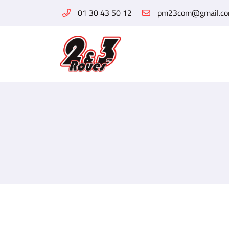
01 30 43 50 12
6 Rue des Tilleuls
78960 Voisins-le-Bretonneux
01 30 43 50 12
Adresse email de réception

En cochant cette case, vous consentez à recevoir nos propositions commerciales 