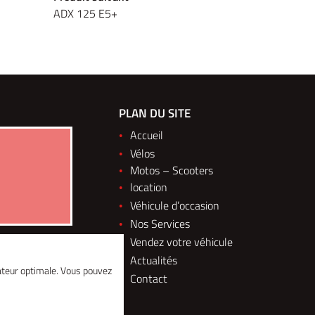
ADX 125 E5+
M 2&3 ROUES ELEC
PLAN DU SITE
148 Boulevard du Montparnasse
Accueil
75014 Paris
Vélos
Afficher la carte
Motos – Scooters
location
Nous contacter
Véhicule d’occasion
01 30 43 50 12
Nos Services
Vendez votre véhicule
Actualités
isateur optimale. Vous pouvez
Contact