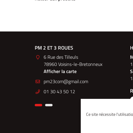
EC
PM 2 ET 3 ROUES
PM 2&3 R
H
du Montparnasse
6 Rue des Tilleuls
148 Bo
M
78960 Voisins-le-Bretonneux
75014 
1
e
Afficher la carte
Affiche
S
1
Nous c
R
01 30 43 50 12
01 30 
Ce site nécessite l'utilisat