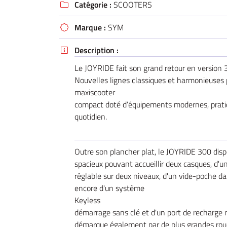
Catégorie :
SCOOTERS
email indiqué ci-dessus. Vous pouvez vous désinscrire à tout moment en utilisant

de désinscription
.
Marque :
SYM

INSCRIPTION
Description :

Le JOYRIDE fait son grand retour en version
Nouvelles lignes classiques et harmonieuses 
maxiscooter
compact doté d’équipements modernes, prati
quotidien.
Outre son plancher plat, le JOYRIDE 300 disp
spacieux pouvant accueillir deux casques, d'u
réglable sur deux niveaux, d'un vide-poche dan
encore d'un système
Keyless
démarrage sans clé et d'un port de recharge ra
démarque également par de plus grandes rou