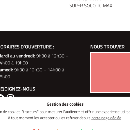
SUPER SOCO TC MAX
OUES ELEC
ORAIRES D'OUVERTURE :
PM 2 ET 3 ROUES
NOUS TROUVER
P
ulevard du Montparnasse
ardi au vendredi
:
9h30 à 12h30 –
6 Rue des Tilleuls
Paris
4h00 à 19h00
78960 Voisins-le-Bretonneux
r la carte
amedi:
9h30 à 12h30 – 14h00 à
Afficher la carte
8h00
ontacter
EJOIGNEZ-NOUS
43 50 12
01 30 43 50 12
Gestion des cookies
ion de cookies "traceurs" pour mesurer l'audience et offrir une experience util
à tout moment les accepter ou les refuser depuis
notre page dédiée
.