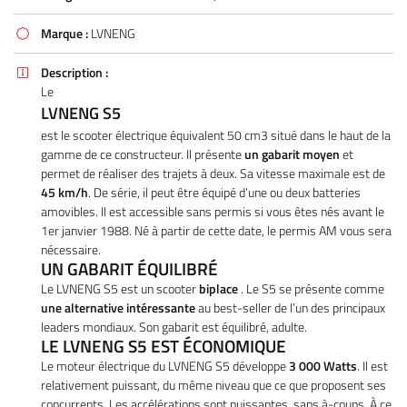
Marque :
LVNENG

Description :

Le
LVNENG S5
est le scooter électrique équivalent 50 cm3 situé dans le haut de la
gamme de ce constructeur. Il présente
un gabarit moyen
et
permet de réaliser des trajets à deux. Sa vitesse maximale est de
45 km/h
. De série, il peut être équipé d’une ou deux batteries
amovibles. Il est accessible sans permis si vous êtes nés avant le
1er janvier 1988. Né à partir de cette date, le permis AM vous sera
nécessaire.
UN GABARIT ÉQUILIBRÉ
Le LVNENG S5 est un scooter
biplace
. Le S5 se présente comme
une alternative intéressante
au best-seller de l’un des principaux
leaders mondiaux. Son gabarit est équilibré, adulte.
LE LVNENG S5 EST ÉCONOMIQUE
Le moteur électrique du LVNENG S5 développe
3 000 Watts
. Il est
relativement puissant, du même niveau que ce que proposent ses
concurrents. Les accélérations sont puissantes, sans à-coups. À ce