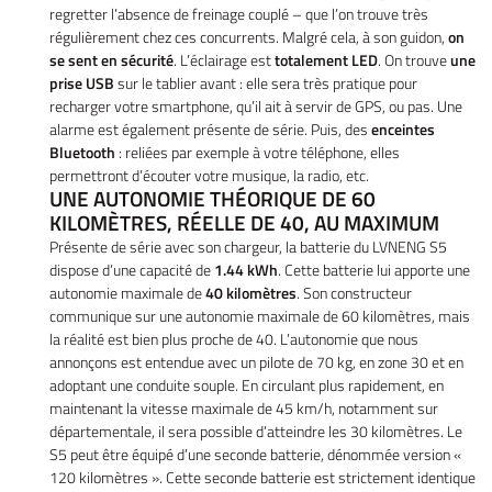
tos – Scooters
regretter l’absence de freinage couplé – que l’on trouve très
régulièrement chez ces concurrents. Malgré cela, à son guidon,
on
01 30 43 50 1
location
se sent en sécurité
. L’éclairage est
totalement LED
. On trouve
une
prise USB
sur le tablier avant : elle sera très pratique pour
icule d’occasion
recharger votre smartphone, qu’il ait à servir de GPS, ou pas. Une
alarme est également présente de série. Puis, des
enceintes
Nos Services
Bluetooth
: reliées par exemple à votre téléphone, elles
permettront d’écouter votre musique, la radio, etc.
ez votre véhicule
UNE AUTONOMIE THÉORIQUE DE 60
REJOIGNEZ-NOU
KILOMÈTRES, RÉELLE DE 40, AU MAXIMUM
Actualités
Présente de série avec son chargeur, la batterie du LVNENG S5
dispose d’une capacité de
1.44 kWh
. Cette batterie lui apporte une
Contact
autonomie maximale de
40 kilomètres
. Son constructeur
communique sur une autonomie maximale de 60 kilomètres, mais
la réalité est bien plus proche de 40. L’autonomie que nous
annonçons est entendue avec un pilote de 70 kg, en zone 30 et en
adoptant une conduite souple. En circulant plus rapidement, en
maintenant la vitesse maximale de 45 km/h, notamment sur
départementale, il sera possible d’atteindre les 30 kilomètres. Le
S5 peut être équipé d’une seconde batterie, dénommée version «
120 kilomètres ». Cette seconde batterie est strictement identique