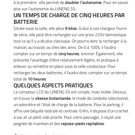
à la première : elle permet de
doubler l’autonomie
. Pour en savoir
plus sur l’autonomie du LVNENG S5,
UN TEMPS DE CHARGE DE CINQ HEURES PAR
BATTERIE
Située sous la selle, elle pèse
9 kilos
. Grâce à son chargeur fourni
de série, elle peut être rechargée sur une prise 220V domestique
tout ce qu’il y a de plus classique. On pourra donc la recharger à la
maison, au travail, ou chez des amis. De 0 à 100%, il faudra
compter sur un temps de
cinq heures
, environ. Également, elle
présente l’avantage d’être relativement légère, et pratique à
enlever ou remettre en place sous la selle conducteur. Pour
recharger les deux batteries, il faudra donc compter sur un temps
total de
10 heures
.
QUELQUES ASPECTS PRATIQUES
Le compteur LCD du LVNENG S5 est simple, mais lisible. Dessus,
on trouve la
vitesse instantanée
, le mode de conduite sélectionné,
un odomètre et l’état de charge de la batterie. Pour le parking, il
offre une béquille latérale et centrale. Enfin, il dispose d’un crochet
à sac et un petit vide proche. Pour votre passager, il reçoit une
poignée de maintien et des
repose-pieds repliables
.