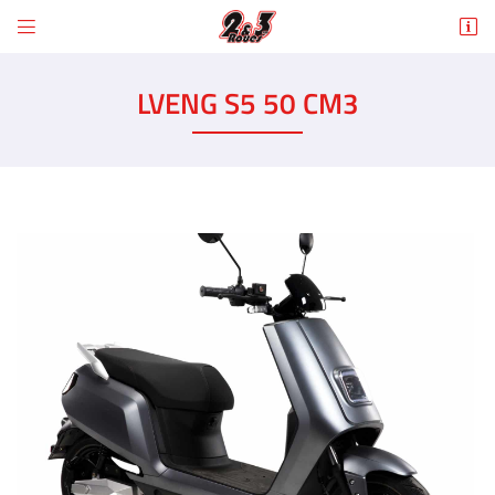


6 Rue des Tilleuls
78960 Voisins-le-Bretonneux
LVENG S5 50 CM3
01 30 43 50 12
Adresse email de réception

En cochant cette case, vous consentez à recevoir nos propositions commerciales à
l'adresse email indiqué ci-dessus. Vous pouvez vous désinscrire à tout moment en
utilisant
le formulaire de désinscription
.
INSCRIPTION