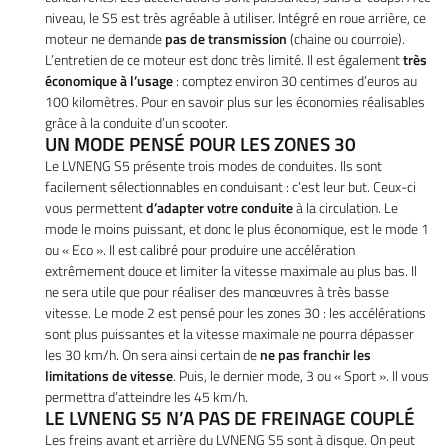
niveau, le S5 est très agréable à utiliser. Intégré en roue arrière, ce
moteur ne demande
pas de transmission
(chaine ou courroie).
L’entretien de ce moteur est donc très limité. Il est également
très
économique à l’usage
: comptez environ 30 centimes d’euros au
100 kilomètres. Pour en savoir plus sur les économies réalisables
grâce à la conduite d’un scooter.
UN MODE PENSÉ POUR LES ZONES 30
Le LVNENG S5 présente trois modes de conduites. Ils sont
facilement sélectionnables en conduisant : c’est leur but. Ceux-ci
vous permettent
d’adapter votre conduite
à la circulation. Le
mode le moins puissant, et donc le plus économique, est le mode 1
ou « Eco ». Il est calibré pour produire une accélération
extrêmement douce et limiter la vitesse maximale au plus bas. Il
ne sera utile que pour réaliser des manœuvres à très basse
vitesse. Le mode 2 est pensé pour les zones 30 : les accélérations
sont plus puissantes et la vitesse maximale ne pourra dépasser
les 30 km/h. On sera ainsi certain de
ne pas franchir les
limitations de vitesse
. Puis, le dernier mode, 3 ou « Sport ». Il vous
Accueil
permettra d’atteindre les 45 km/h.
UNE QUESTIO
LE LVNENG S5 N’A PAS DE FREINAGE COUPLÉ
Vélos
Les freins avant et arrière du LVNENG S5 sont à disque. On peut