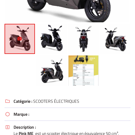
Catégorie :
SCOOTERS ÉLECTRIQUES

Marque :

Description :

Le
Pink ME
est un scooter électrique en équivalence 50 cm³,