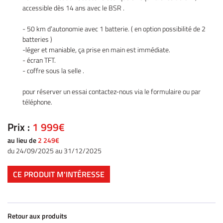
accessible dès 14 ans avec le BSR .
Accueil
- 50 km d’autonomie avec 1 batterie. ( en option possibilité de 2
UNE QUESTIO
batteries )
Vélos
-léger et maniable, ça prise en main est immédiate.
- écran TFT.
tos – Scooters
- coffre sous la selle .
01 30 43 50 1
location
pour réserver un essai contactez-nous via le formulaire ou par
téléphone.
icule d’occasion
Prix :
1 999€
Nos Services
au lieu de
2 249€
ez votre véhicule
du 24/09/2025 au 31/12/2025
REJOIGNEZ-NOU
Actualités
CE PRODUIT M'INTÉRESSE
Contact
Retour aux produits