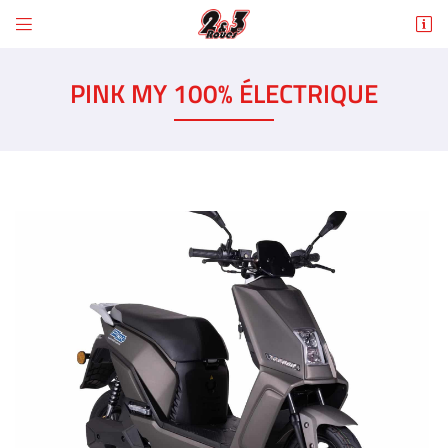


6 Rue des Tilleuls
78960 Voisins-le-Bretonneux
PINK MY 100% ÉLECTRIQUE
01 30 43 50 12
Adresse email de réception

En cochant cette case, vous consentez à recevoir nos propositions commerciales à
l'adresse email indiqué ci-dessus. Vous pouvez vous désinscrire à tout moment en
utilisant
le formulaire de désinscription
.
INSCRIPTION