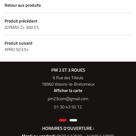
Retour aux produits
Produit précédent
JOYMAX Z+ 300 E5
Produit suivant
XPRO 50 E5+
PM 2 ET 3 ROUES
6 Rue des Tilleuls
78960 Voisins-le-Bretonneux
Afficher la carte
01 30 43 50 12
HORAIRES D'OUVERTURE :
Mardi au vendredi
:
9h30 à 12h30 – 14h00 à 19h00