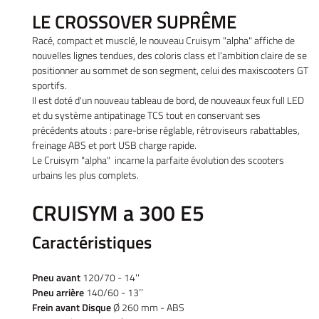
LE CROSSOVER SUPRÊME
Racé, compact et musclé, le nouveau Cruisym "alpha" affiche de
nouvelles lignes tendues, des coloris class et l'ambition claire de se
positionner au sommet de son segment, celui des maxiscooters GT
sportifs.
Il est doté d'un nouveau tableau de bord, de nouveaux feux full LED
et du système antipatinage TCS tout en conservant ses
précédents atouts : pare-brise réglable, rétroviseurs rabattables,
freinage ABS et port USB charge rapide.
Le Cruisym "alpha" incarne la parfaite évolution des scooters
urbains les plus complets.
CRUISYM a 300 E5
Accueil
UNE QUESTIO
Vélos
Caractéristiques
tos – Scooters
Pneu avant
120/70 - 14''
01 30 43 50 1
Pneu arrière
140/60 - 13’’
location
Frein avant Disque
Ø 260 mm - ABS