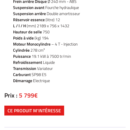
icule d’occasion
Frein arrière Disque
Ø 240 mm - ABS
Suspension avant
Fourche hydraulique
Nos Services
Suspension arrière
Double amortisseur
Réservoir essence
(litre) 12
ez votre véhicule
L / l / H
(mm) 2189 x 756 x 1432
REJOIGNEZ-NOU
Hauteur de selle
750
Actualités
Poids à vide
(kg) 194
Moteur Monocylindre
– 4 T - Injection
Contact
Cylindrée
278 cm³
Puissance
19.1 kW à 7500 tr/min
Refroidissement
Liquide
Transmission
Variateur
Carburant
SP98 E5
Démarrage
Electrique
Prix :
5 799€
CE PRODUIT M'INTÉRESSE