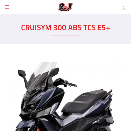


6 Rue des Tilleuls
78960 Voisins-le-Bretonneux
CRUISYM 300 ABS TCS E5+
01 30 43 50 12
Adresse email de réception

En cochant cette case, vous consentez à recevoir nos propositions commerciales à
l'adresse email indiqué ci-dessus. Vous pouvez vous désinscrire à tout moment en
utilisant
le formulaire de désinscription
.
INSCRIPTION